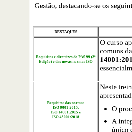
Gestão, destacando-se os seguint
DESTAQUES
O curso ap
comuns da
Requisitos e diretrizes da PAS 99 (2ª
14001:20
Edição) e das novas normas ISO
essencialm
Neste trei
apresentad
Requisitos das normas
O proc
ISO 9001:2015,
ISO 14001:2015 e
ISO 45001:2018
A inte
único 