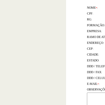
NOME
:
*
CPF:
RG:
FORMAÇÃO:
EMPRESA:
RAMO DE AT
ENDEREÇO:
CEP:
CIDADE:
ESTADO:
DDD / TELE
DDD / FAX:
DDD / CELU
E-MAIL
:
*
OBSERVAÇÕ