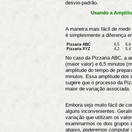
desvio-padrão.
Usando a Amplitu
A maneira mais fácil de medir
é simplesmente a diferença en
Pizzaria ABC
6,5
6,6
Pizzaria XYZ
4,2
5,4
No caso da Pizzaria ABC, a am
(maior valor) e 6,5 minutos (m
amplitude do tempo de prepara
minutos. Essa amplitude dos d
sugere que o processo da Piz
maior de variação associada.
Embora seja muito fácil de c
alguns inconvenientes. Geralm
variação que utilizam os valo
examinarmos os dois grupos d
abaixo, poderemos computar 