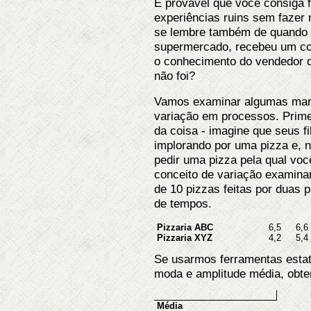
É provável que você consiga 
experiências ruins sem fazer 
se lembre também de quando p
supermercado, recebeu um cor
o conhecimento do vendedor q
não foi?
Vamos examinar algumas mane
variação em processos. Primei
da coisa - imagine que seus f
implorando por uma pizza e, 
pedir uma pizza pela qual você
conceito de variação examina
de 10 pizzas feitas por duas p
de tempos.
Pizzaria ABC
6,5
6,6
Pizzaria XYZ
4,2
5,4
Se usarmos ferramentas esta
moda e amplitude média, obte
Média